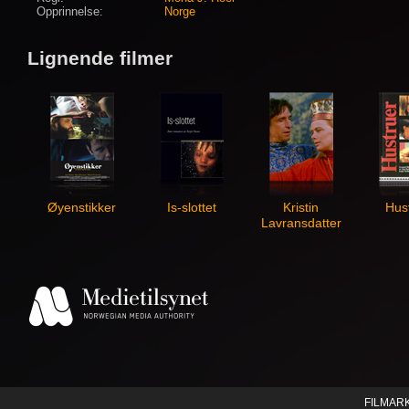
Opprinnelse:
Norge
Lignende filmer
Øyenstikker
Is-slottet
Kristin
Hus
Lavransdatter
FILMAR