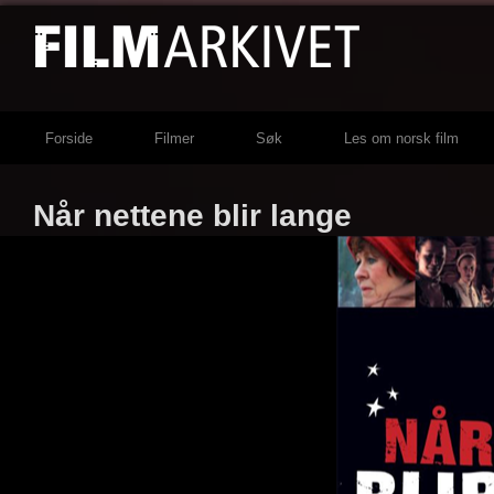
Forside
Filmer
Søk
Les om norsk film
Når nettene blir lange