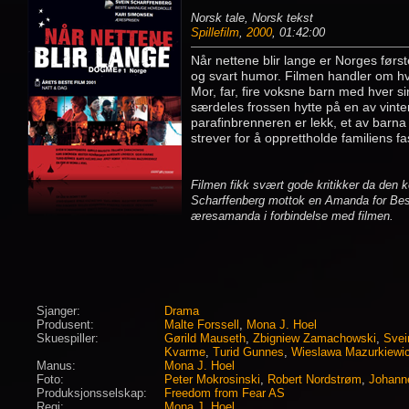
Norsk tale, Norsk tekst
Spillefilm
,
2000
, 01:42:00
Når nettene blir lange er Norges først
og svart humor. Filmen handler om hva 
Mor, far, fire voksne barn med hver s
særdeles frossen hytte på en av vinter
parafinbrenneren er lekk, et av barna 
strever for å opprettholde familiens f
Filmen fikk svært gode kritikker da den k
Scharffenberg mottok en Amanda for Beste
æresamanda i forbindelse med filmen.
Sjanger:
Drama
Produsent:
Malte Forssell
,
Mona J. Hoel
Skuespiller:
Gørild Mauseth
,
Zbigniew Zamachowski
,
Svei
Kvarme
,
Turid Gunnes
,
Wieslawa Mazurkiewi
Manus:
Mona J. Hoel
Foto:
Peter Mokrosinski
,
Robert Nordstrøm
,
Johanne
Produksjonsselskap:
Freedom from Fear AS
Regi:
Mona J. Hoel