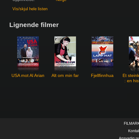
Vis/skjul hele listen
Lignende filmer
USA mot Al Arian
Alt om min far
Fjellfinnhua
Et stein
: en hi
barn
okku
FILMAR
Konta
Ansvarlig r