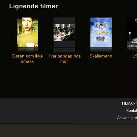
Lignende filmer
Døren som ikke
Hver søndag hos
Skallamann
1
smakk
mor
FILMAR
Konta
Ansvarlig r