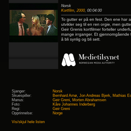
Norsk
Kortfilm
,
2000
, 00:04:00
To gutter er på en fest. Den ene har 
utvikler seg til en ren orgie, men gutt
Geir Grenis kortfilmer forteller under
mange irrganger. Et gjennomgående t
å bli synlig og bli sett.
Sjanger:
Norsk
Skuespiller:
Bernhard Arnø
,
Jon Andreas Bjerk
,
Mathias E
Manus:
Geir Greni
,
Morten Abrahamsen
Foto:
Kåre Johannes Inderberg
Regi:
Geir Greni
Opprinnelse:
Norge
Vis/skjul hele listen