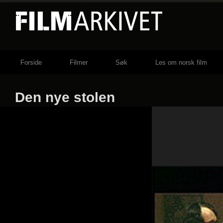
Forside
Filmer
Søk
Les om norsk film
Den nye stolen