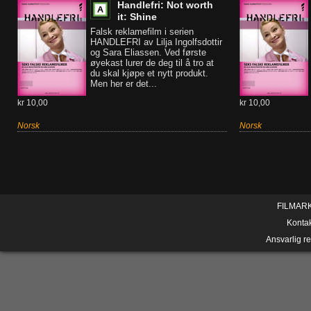
Handlefri: Not worth
it: Shine
Falsk reklamefilm i serien
HANDLEFRI av Lilja Ingolfsdottir
og Sara Eliassen. Ved første
øyekast lurer de deg til å tro at
du skal kjøpe et nytt produkt.
Men her er det...
kr 10,00
kr 10,00
Norsk
Norsk
FILMAR
Konta
Ansvarlig r