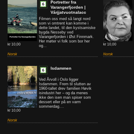
Portretter fra
Varangerfjorden |
Várjjatvuotnalacc
Filmen oss med så langt nord
som vi omtrent kan komme i
dette landet, til den kystsamiske
bygda Nesseby ved
Varangerfjorden i Øst Finnmark.
Her møter vi folk som bor her
kr 10,00
kr 10,00
og...
Norsk
Norsk
Isdammen
Ved Årvoll i Oslo ligger
Isdammen. Frem til slutten av
1960-tallet drev familien Høvik
isindustri her – og da menes
ikke den isen man spiser som
dessert eller på en varm
sommerdag....
kr 10,00
Norsk