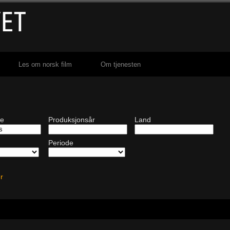
Les om norsk film
Om tjenesten
de
Produksjonsår
Land
Periode
ter