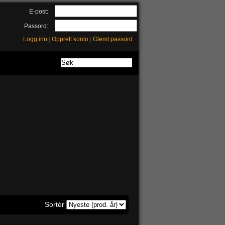
E-post:
Passord:
Logg inn
|
Opprett konto
|
Glemt passord
Sortèr