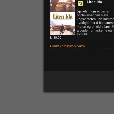
Liten Ida
Spillefilm om et barns
opplevelser den siste
krigsvinteren. Ida kommer
kystbyen for å bo samm
moren og en eldre bror. 
arbeider for tyskerne og h
forhold...
kr 39,00
Drama
/
Klassiker
/
Norsk