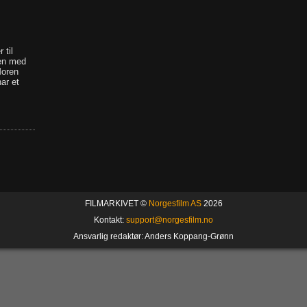
 til
en med
Moren
ar et
FILMARKIVET ©
Norgesfilm AS
2026
Kontakt:
support@norgesfilm.no
Ansvarlig redaktør: Anders Koppang-Grønn