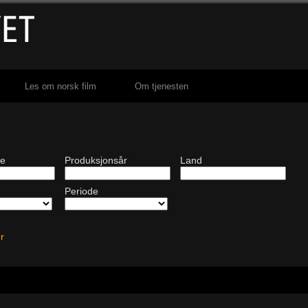
Les om norsk film
Om tjenesten
de
Produksjonsår
Land
Periode
ter