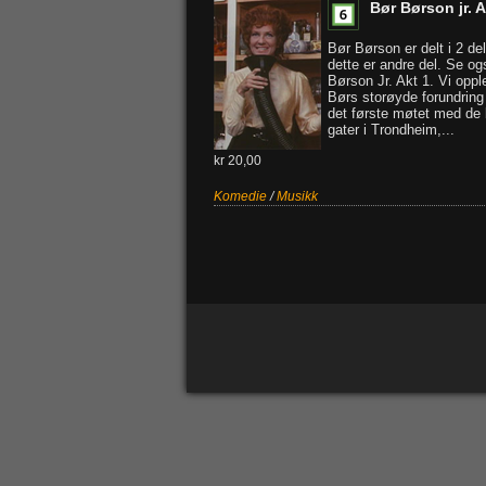
Bør Børson jr. A
Bør Børson er delt i 2 de
dette er andre del. Se o
Børson Jr. Akt 1. Vi oppl
Børs storøyde forundring
det første møtet med de
gater i Trondheim,...
kr 20,00
Komedie
/
Musikk