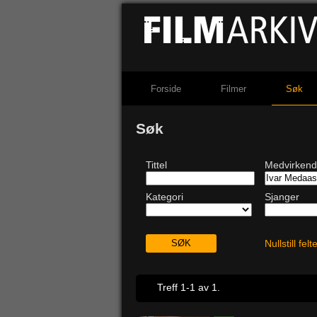
Forside
Filmer
Søk
Søk
Tittel
Medvirken
Kategori
Sjanger
Nullstill fel
Treff 1-1 av 1.