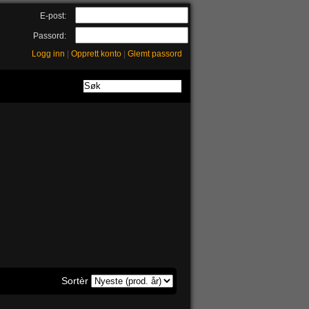
E-post:
Passord:
Logg inn
|
Opprett konto
|
Glemt passord
Sortèr