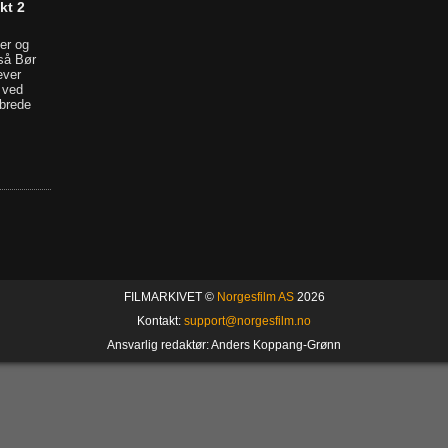
kt 2
ler og
gså Bør
ever
 ved
 brede
FILMARKIVET ©
Norgesfilm AS
2026
Kontakt:
support@norgesfilm.no
Ansvarlig redaktør: Anders Koppang-Grønn