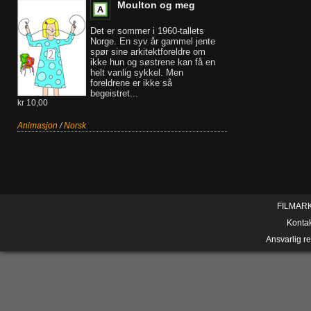
Moulton og meg
Det er sommer i 1960-tallets
Norge. En syv år gammel jente
spør sine arkitektforeldre om
ikke hun og søstrene kan få en
helt vanlig sykkel. Men
foreldrene er ikke så
begeistret...
kr 10,00
Animasjon
/
Norsk
FILMAR
Konta
Ansvarlig r