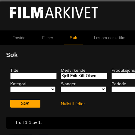
Forside
Filmer
Søk
Les om norsk film
Søk
Tittel
Medvirkende
Produksjons
Kategori
Sjanger
Periode
Nullstill felter
Treff 1-1 av 1.