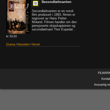
Secondløitnanten
Secondløitnanten er en norsk
film produsert i 1993, filmen er
regissert av Hans Petter
Moland. Filmen handler om den
pensjonerte skipskapteinen og
secondløitnant Thor Espedal...
kr 39,00
Drama
/
Klassiker
/
Norsk
FILMAR
Konta
Ansvarlig r