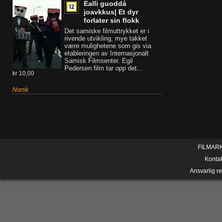
Ealli guoddá
joavkkus| Et dyr
forlater sin flokk
Det samiske filmuttrykket er i
rivende utvikling, mye takket
være mulighetene som gis via
etableringen av Internasjonalt
Samisk Filmsenter. Egil
Pedersen film tar opp det...
kr 10,00
Norsk
FILMAR
Konta
Ansvarlig r