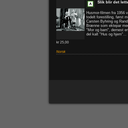
Slik blir det lett
Husmor-filmen fra 1956 v
todelt forestilling, først 
Carsten Byhring og Rand
Brænne som ektepar med
"Mor og barn", dernest e
del kalt "Hus og hjem"...
kr 25,00
Norsk