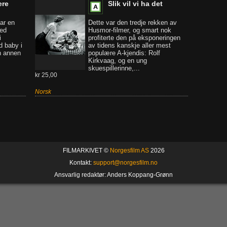
ere
Slik vil vi ha det
ar en
Dette var den tredje rekken av
med
Husmor-filmer, og smart nok
i
profiterte den på eksponeringen
 baby i
av tidens kanskje aller mest
n annen
populære A-kjendis: Rolf
Kirkvaag, og en ung
skuespillerinne,...
kr 25,00
Norsk
FILMARKIVET ©
Norgesfilm AS
2026
Kontakt:
support@norgesfilm.no
Ansvarlig redaktør: Anders Koppang-Grønn