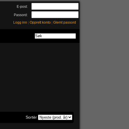
E-post:
Passord:
Logg inn
|
Opprett konto
|
Glemt passord
Sortèr