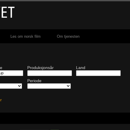
Les om norsk film
Om tjenesten
de
Produksjonsår
Land
Periode
ter