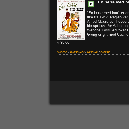
En herre med ba
"En herre med bart" er e
film fra 1942. Regien var
Alfred Maurstad. Hovedro
ble spilt av Per Aabel og
Wenche Foss. Advokat O
Grong er gift med Cecilie,
kr 39,00
Drama
/
Klassiker
/
Musikk
/
Norsk