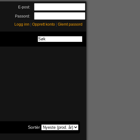
E-post:
Passord:
Logg inn
|
Opprett konto
|
Glemt passord
Sortèr