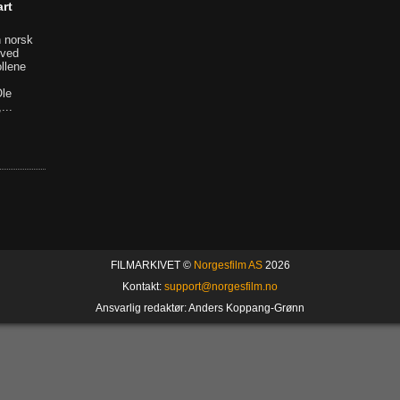
rt
n norsk
 ved
llene
le
...
FILMARKIVET ©
Norgesfilm AS
2026
Kontakt:
support@norgesfilm.no
Ansvarlig redaktør: Anders Koppang-Grønn