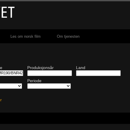
Les om norsk film
Om tjenesten
de
Produksjonsår
Land
Periode
ter