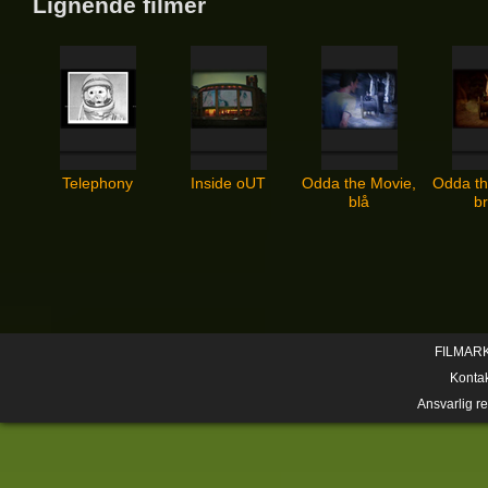
Lignende filmer
Telephony
Inside oUT
Odda the Movie,
Odda th
blå
b
FILMAR
Konta
Ansvarlig r