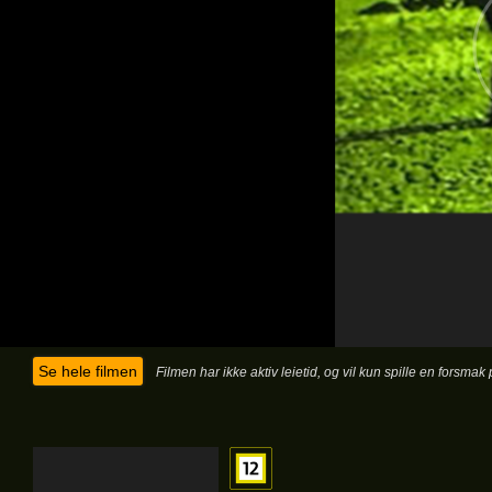
Se hele filmen
Filmen har ikke aktiv leietid, og vil kun spille en forsma