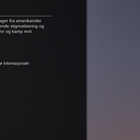
lager fra amerikanske
kende stigmatisering og
 for og kamp mot
 Internasjonale