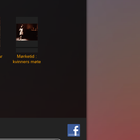
ar
Mørketid :
kvinners møte
med nazismen