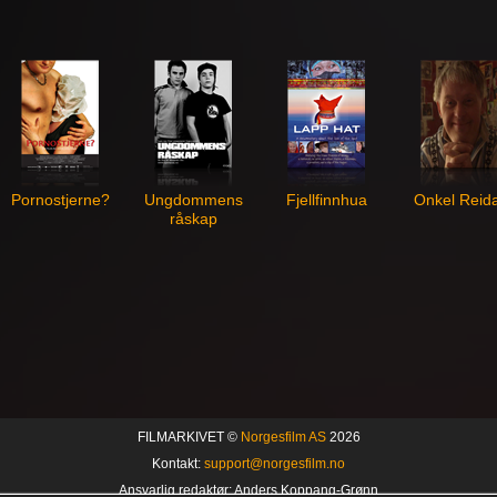
Pornostjerne?
Ungdommens
Fjellfinnhua
Onkel Reid
råskap
FILMARKIVET ©
Norgesfilm AS
2026
Kontakt:
support@norgesfilm.no
Ansvarlig redaktør: Anders Koppang-Grønn