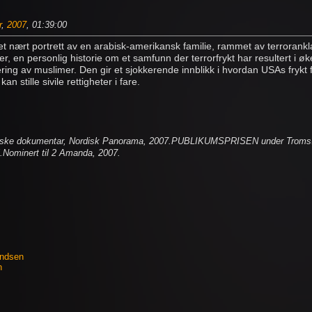
r
,
2007
, 01:39:00
et nært portrett av en arabisk-amerikansk familie, rammet av terrorank
r, en personlig historie om et samfunn der terrorfrykt har resultert i ø
ring av muslimer. Den gir et sjokkerende innblikk i hvordan USAs frykt
an stille sivile rettigheter i fare.
iske dokumentar, Nordisk Panorama, 2007.PUBLIKUMSPRISEN under Tromsø
l.Nominert til 2 Amanda, 2007.
endsen
n