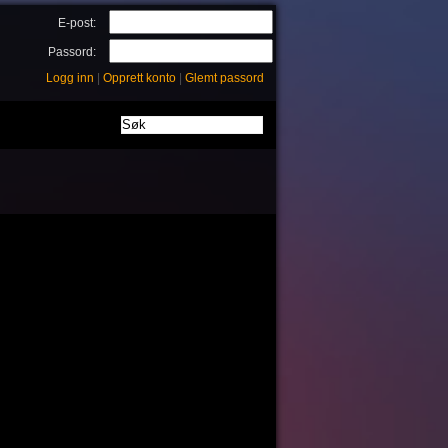
E-post:
Passord:
Logg inn
|
Opprett konto
|
Glemt passord