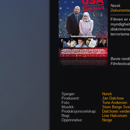
Norsk
Dokumenta
Filmen er 
myndighete
diskrimene
terrorisme k
Beste nord
Filmfestiva
Sjanger:
Norsk
Produsent:
Jan Dalchow
Foto:
Tone Andersen
Musikk:
Stein Berge Sv
Produksjonsselskap:
Dalchows verde
Regi:
Line Halvorsen
Opprinnelse:
Norge