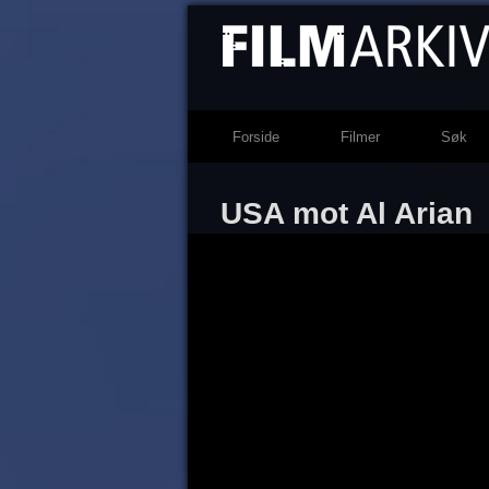
Forside
Filmer
Søk
USA mot Al Arian