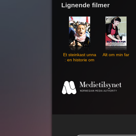
Lignende filmer
Et steinkast unna
Alt om min far
: en historie om
barn under
okkupasjon