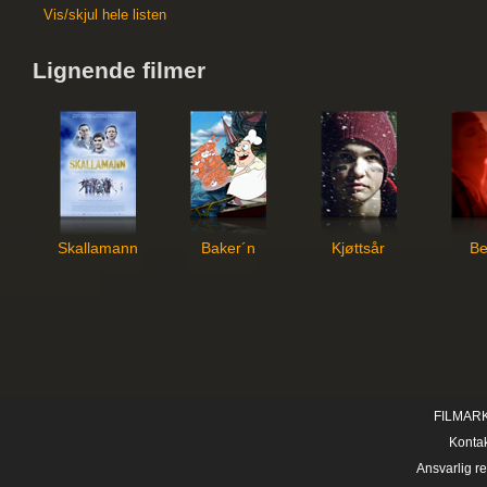
Vis/skjul hele listen
Lignende filmer
Skallamann
Baker´n
Kjøttsår
Be
FILMAR
Konta
Ansvarlig r