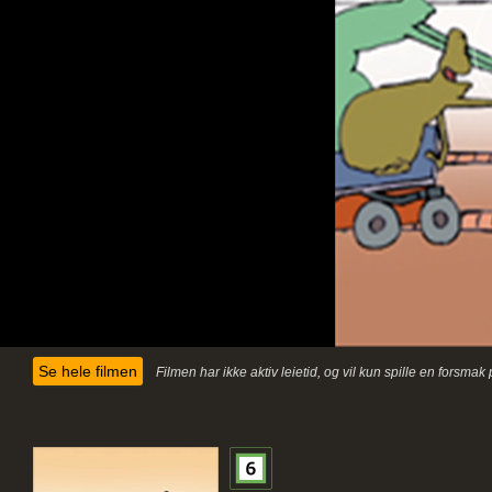
Se hele filmen
Filmen har ikke aktiv leietid, og vil kun spille en forsma