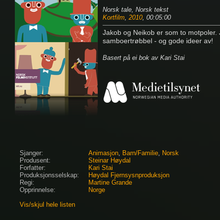
Norsk tale, Norsk tekst
Kortfilm
,
2010
, 00:05:00
Jakob og Neikob er som to motpoler. Jak
samboertrøbbel - og gode ideer av!
Basert på ei bok av Kari Stai
Sjanger:
Animasjon
,
Barn/Familie
,
Norsk
Produsent:
Steinar Høydal
Forfatter:
Kari Stai
Produksjonsselskap:
Høydal Fjernsysnproduksjon
Regi:
Martine Grande
Opprinnelse:
Norge
Vis/skjul hele listen