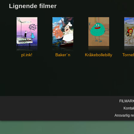
Lignende filmer
pl.ink!
Baker´n
Kråkebollebilly
Torne
FILMAR
Konta
Ansvarlig r