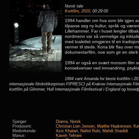
Norsk tale
Kortfilm
,
2010
, 00:29:00
1994 handler om hva som blir igjen av e
tilpasse seg ny kultur, språk og væremå
Lillehammer. Far i huset lengter tilba
nordmenn var så vennelige og inkluder
med toalettet omgjøres til en tradisjon
venner til stede. Kona blir flau over
dokumentarfilm, noe som gir en sterk f
1994 er også en svært morsom film s
konsekvenser ved innvandring, psykis
1994 vant Amanda for beste kortfilm i 20
internasjonale filmkritikerprisen FIPRESCI på Krakow Internasjonale Fil
kortfilm på Glimmer, Hull Internasjonale Filmfestival i England og hovedp
Sjanger:
Drama
,
Norsk
Produsent:
Christian Lien Jensen, Marthe Haakensen, Ka
Medvirkende:
Aziz Khatari
,
Nahid Ruhi
,
Mehdi Shadidi
Manus:
Kaveh Tehrani