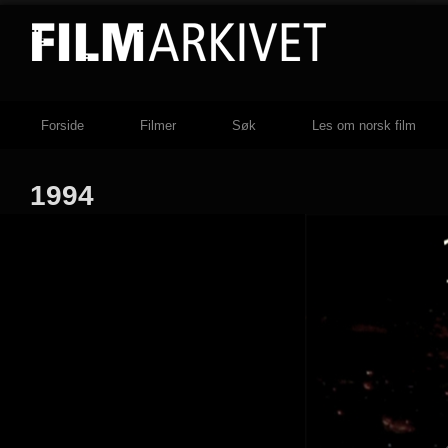
Forside
Filmer
Søk
Les om norsk film
1994