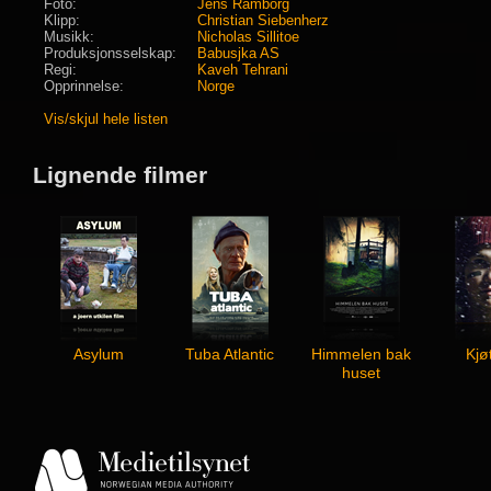
Foto:
Jens Ramborg
Klipp:
Christian Siebenherz
Musikk:
Nicholas Sillitoe
Produksjonsselskap:
Babusjka AS
Regi:
Kaveh Tehrani
Opprinnelse:
Norge
Vis/skjul hele listen
Lignende filmer
Asylum
Tuba Atlantic
Himmelen bak
Kjø
huset