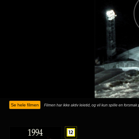
Se hele filmen
Filmen har ikke aktiv leietid, og vil kun spille en forsma