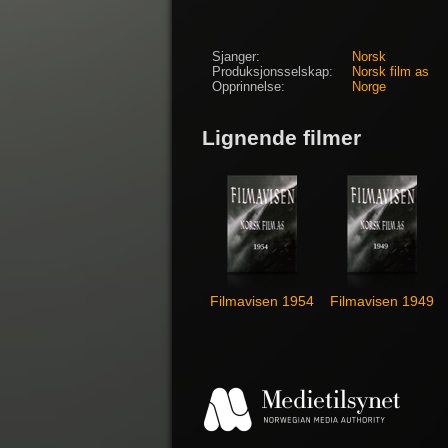
Sjanger:
Norsk
Produksjonsselskap:
Norsk film as
Opprinnelse:
Norge
Lignende filmer
Filmavisen 1954
Filmavisen 1949