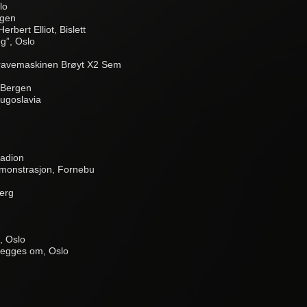
lo
rgen
bert Elliot, Bislett
eg”, Oslo
gravemaskinen Brøyt X2 Sem
 Bergen
Jugoslavia
tadion
demonstrasjon, Fornebu
berg
e, Oslo
 legges om, Oslo