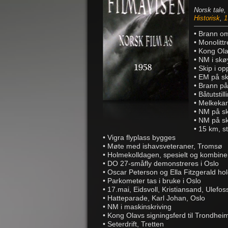
Norsk tale,
Historisk
,
1
• Brann om
• Monolitt
• Kong Ola
• NM i skø
• Skip i o
• EM på sk
• Brann p
• Båtutstil
• Melkekar
• NM på sk
• NM på ski
• 15 km, s
• Vigra flyplass bygges
• Møte med ishavsveteraner, Tromsø
• Holmekolldagen, spesielt og kombine
• DO 27-småfly demonstreres i Oslo
• Oscar Peterson og Ella Fitzgerald ho
• Parkometer tas i bruke i Oslo
• 17.mai, Eidsvoll, Kristiansand, Ulefo
• Hatteparade, Karl Johan, Oslo
• NM i maskinskriving
• Kong Olavs signingsferd til Trondhe
• Seterdrift, Tretten