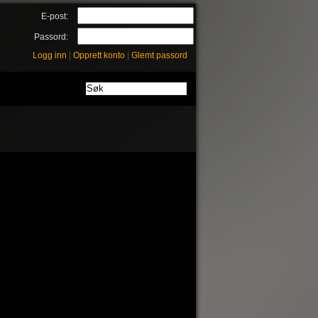
E-post:
Passord:
Logg inn
|
Opprett konto
|
Glemt passord