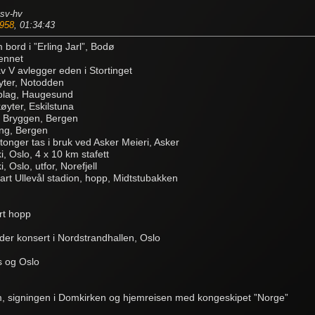
 sv-hv
958
, 01:34:43
 bord i ”Erling Jarl”, Bodø
rennet
v V avlegger eden i Stortinget
yter, Notodden
pplag, Haugesund
øyter, Eskilstuna
å Bryggen, Bergen
ling, Bergen
tonger tas i bruk ved Asker Meieri, Asker
i, Oslo, 4 x 10 km stafett
, Oslo, utfor, Norefjell
tart Ullevål stadion, hopp, Midtstubakken
rt hopp
lder konsert i Nordstrandhallen, Oslo
ss og Oslo
im, signingen i Domkirken og hjemreisen med kongeskipet ”Norge”