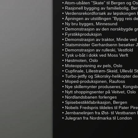
• Atom-ubåten ”Skate” til Bergen og Os
• Rasjonell bygging av familiebolig, Be
• Verdensrekordforsøk av løpskongen Her
• Åpningen av utstillingen ”Bygg reis d
• Ny bru bygges, Minnesund
• Demonstrasjon av den norskbygde 
• Fyrstikkproduksjon
• Demonstrasjon av traktor, Minde ved
• Statsminister Gerhardsenn besøker 
• Demonstrasjon av rulleski, Vestfold
• Tysk u-båt i dokk ved Moss Verft
• Høstmoten, Oslo
• Moteoppvisning av pels, Oslo
• Cupfinale, Lillestrøm-Skeid, Ullevål S
• Turbo-jetfly og Sikorsky-helikopter 
• Moped-produksjonen, Raufoss
• Nye skillemynter produseres, Kongs
• Nytt shoppingsenter på Veitvet, Oslo
• Nordlandsbanen forlenges
• Spisebestikkfabrikasjon, Bergen
• Nobels Fredspris tildeles til Pater Pir
• Jernbanelinjen fra Øst- til Vestbanen
• Julegran fra Nordmarka til London