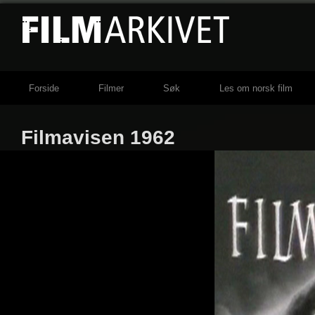
Forside
Filmer
Søk
Les om norsk film
Filmavisen 1962