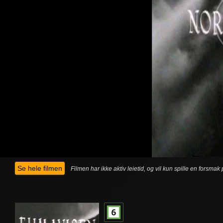
Se hele filmen
Filmen har ikke aktiv leietid, og vil kun spille en forsma