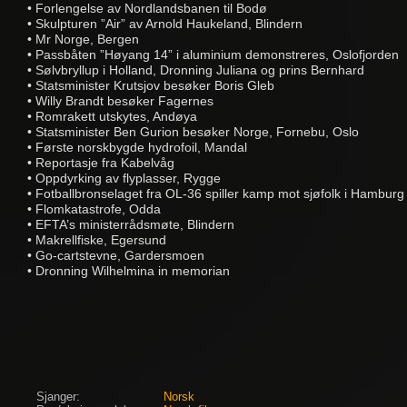
• Forlengelse av Nordlandsbanen til Bodø
• Skulpturen ”Air” av Arnold Haukeland, Blindern
• Mr Norge, Bergen
• Passbåten ”Høyang 14” i aluminium demonstreres, Oslofjorden
• Sølvbryllup i Holland, Dronning Juliana og prins Bernhard
• Statsminister Krutsjov besøker Boris Gleb
• Willy Brandt besøker Fagernes
• Romrakett utskytes, Andøya
• Statsminister Ben Gurion besøker Norge, Fornebu, Oslo
• Første norskbygde hydrofoil, Mandal
• Reportasje fra Kabelvåg
• Oppdyrking av flyplasser, Rygge
• Fotballbronselaget fra OL-36 spiller kamp mot sjøfolk i Hamburg
• Flomkatastrofe, Odda
• EFTA’s ministerrådsmøte, Blindern
• Makrellfiske, Egersund
• Go-cartstevne, Gardersmoen
• Dronning Wilhelmina in memorian
Sjanger:
Norsk