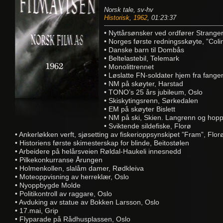
Norsk tale, sv-hv
Historisk
,
1962
, 01:23:37
• Nyttårsønsker ved ordfører Stranger
• Norges første redningsskøyte, ”Colin
• Danske barn til Dombås
• Beltelastebil, Telemark
• Monolittrennet
• Løslatte FN-soldater hjem fra fang
• NM på skøyter, Harstad
• TONO’s 25 års jubileum, Oslo
• Skiskytingsrenn, Sørkedalen
• EM på skøyter Bislett
• NM på ski, Skien. Langrenn og hop
• Sviktende sildefiske, Florø
• Ankerløkken verft, sjøsetting av fiskerioppsynskipet ”Fram”, Flor
• Historiens første skimesterskap for blinde, Beitostølen
• Arbeidere på helårsveien Røldal-Haukeli innesnedd
• Pilkekonkurranse Årungen
• Holmenkollen, slalåm damer, Rødkleiva
• Moteoppvisning av herreklær, Oslo
• Nyoppbygde Molde
• Politikontroll av raggare, Oslo
• Avduking av statue av Bokken Larsson, Oslo
• 17.mai, Grip
• Flyparade på Rådhusplassen, Oslo