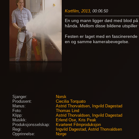
Kortfilm
,
2013
, 00:06:50
En ung mann ligger død med blod på br
hånda. Mellom disse bildene utspiller
Festen er laget med en fascinerende 
en og samme kamerabevegelse.
Sjanger:
Norsk
Produsent:
Ciecilia Torquato
Manus:
Astrid Thorvaldsen
,
Ingvild Dagestad
Foto:
Thomas Lind
Klipp:
Astrid Thorvaldsen
,
Ingvild Dagestad
Musikk:
Erlend Ose
,
Kris Peak
Produksjonsselskap:
Kvarteret Filmproduksjon
Regi:
Ingvild Dagestad
,
Astrid Thorvaldsen
Opprinnelse:
Norge