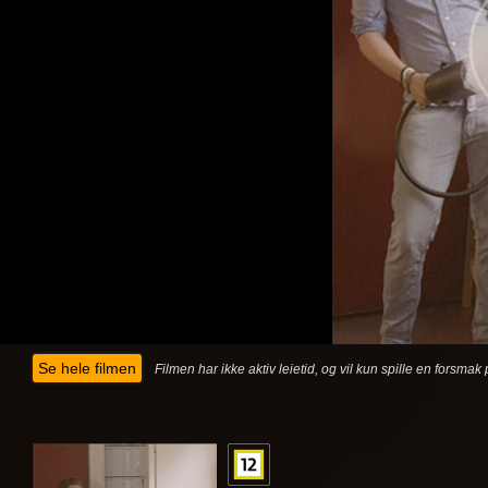
Se hele filmen
Filmen har ikke aktiv leietid, og vil kun spille en forsma