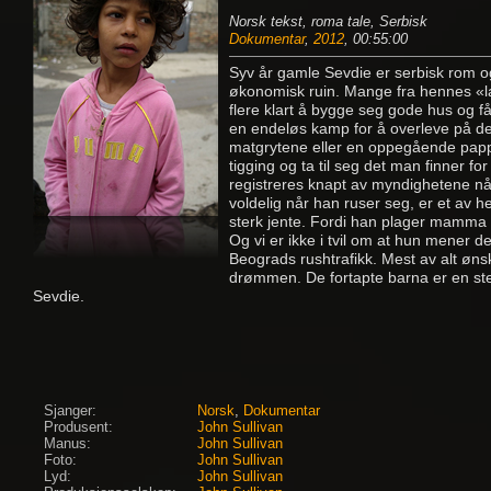
Norsk tekst, roma tale, Serbisk
Dokumentar
,
2012
, 00:55:00
Syv år gamle Sevdie er serbisk rom og
økonomisk ruin. Mange fra hennes «lan
flere klart å bygge seg gode hus og få
en endeløs kamp for å overleve på de 
matgrytene eller en oppegående pappa
tigging og ta til seg det man finner fo
registreres knapt av myndighetene når 
voldelig når han ruser seg, er et av 
sterk jente. Fordi han plager mamma o
Og vi er ikke i tvil om at hun mener d
Beograds rushtrafikk. Mest av alt ønsk
drømmen. De fortapte barna er en ste
Sevdie.
Sjanger:
Norsk
,
Dokumentar
Produsent:
John Sullivan
Manus:
John Sullivan
Foto:
John Sullivan
Lyd:
John Sullivan