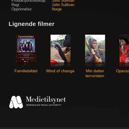
Produksjonsselskap:
John Sullivan
Regi:
John Sullivan
Opprinnelse:
Norge
Lignende filmer
Familiebildet
Wind of change
Min datter
Operas
terroristen