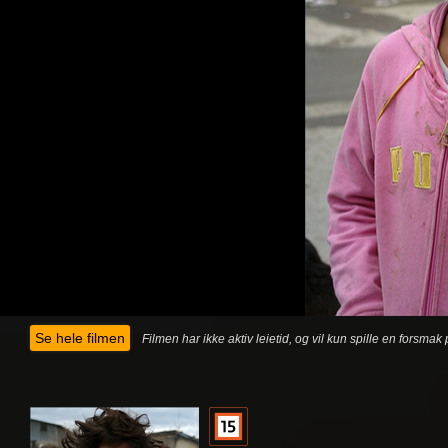
Se hele filmen
Filmen har ikke aktiv leietid, og vil kun spille en forsma