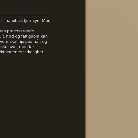
ør i namibisk fjernsyn. Med
venas provoserende
ult, nød og fattigdom kan
Hvem skal hjelpes når, og
 ikke svar, men tar
ktningenes virkelighet.