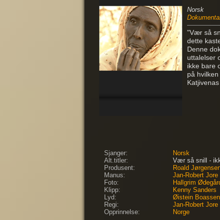
Norsk
Dokumenta
"Vær så sn
dette kast
Denne doku
uttalelser
ikke bare 
på hvilken 
Katjivenas
Sjanger:
Norsk
Alt.titler:
Vær så snill - ik
Produsent:
Roald Jørgense
Manus:
Jan-Robert Jore
Foto:
Hallgrim Ødegår
Klipp:
Kenny Sanders
Lyd:
Øistein Boassen
Regi:
Jan-Robert Jore
Opprinnelse:
Norge