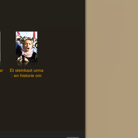
ar
Et steinkast unna
: en historie om
barn under
okkupasjon