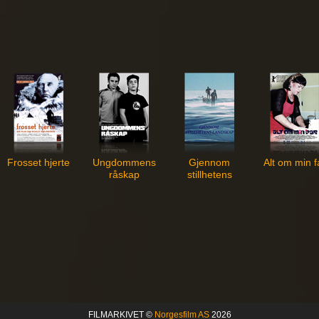
Frosset hjerte
Ungdommens
Gjennom
Alt om min f
råskap
stillhetens
landskap
FILMARKIVET ©
Norgesfilm AS
2026