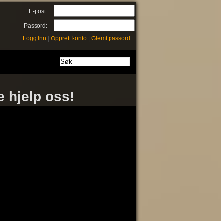
E-post:
Passord:
Logg inn
|
Opprett konto
|
Glemt passord
e hjelp oss!