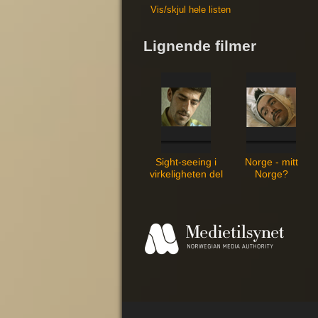
Vis/skjul hele listen
Lignende filmer
Sight-seeing i
Norge - mitt
virkeligheten del
Norge?
1 : en av de
heldige