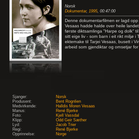
Norsk
Dokumentar
,
1995
, 00:47:00
Denne dokumentarfilmen er lagd opp 
Vesaas hadde halde over heile landet g
første diktsamlinga "Harpe og dolk" ti
sitt eige liv - som barn i eit rikt mil
ektemake til Tarjei Vesaas, busett i Vin
arbeid som gjendiktar og omsetjar for 
Sjanger:
Norsk
Produsent:
Bent Rognlien
Medvirkende:
Halldis Moren Vesaas
Manus:
René Bjerke
Foto:
Kjell Vassdal
Klipp:
Odd Geir Sæther
Lyd:
Jacob Trier
Regi:
René Bjerke
Opprinnelse:
Norge