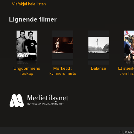
Vis/skjul hele listen
Lignende filmer
Ungdommens
Mørketid :
Balanse
Et stein
råskap
kvinners møte
: en hi
med nazismen
barn
okku
FILMAR