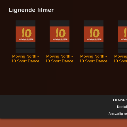
Lignende filmer
Moving North -
Moving North -
Moving North -
Moving
10 Short Dance
10 Short Dance
10 Short Dance
10 Sho
Films: Torsdag :
Films: Mot huset
Films: Regin
Films: 
egentligen vill vi
smidur : une
cat'
ju bara dansa
danse ballade
FILMAR
Konta
Ansvarlig r