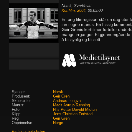
Norsk, Svart/hvitt
Kortfilm
,
2004
, 00:03:00
En ung filmregissør står en dag utenf
inn i egne manus. En hissig kommentar 
Geir Grenis kortfilmer forteller under
mange irrganger. Et gjennomgående t
å bli synlig og bli sett.
Sjanger:
Norsk
Produsent:
Geir Greni
Skuespiller:
Andreas Longva
Manus:
Mads Astrup Rønning
Foto:
Nils Petter Devold Midtun
Klipp:
Jens Christian Fodstad
Regi:
Geir Greni
Opprinnelse:
Norge
Vis/skjul hele listen