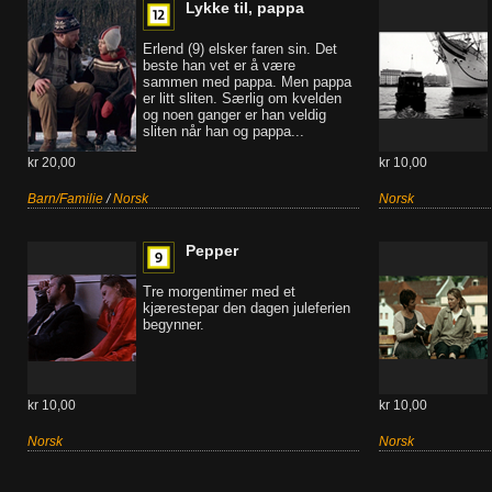
Lykke til, pappa
Erlend (9) elsker faren sin. Det
beste han vet er å være
sammen med pappa. Men pappa
er litt sliten. Særlig om kvelden
og noen ganger er han veldig
sliten når han og pappa...
kr 20,00
kr 10,00
Barn/Familie
/
Norsk
Norsk
Pepper
Tre morgentimer med et
kjærestepar den dagen juleferien
begynner.
kr 10,00
kr 10,00
Norsk
Norsk