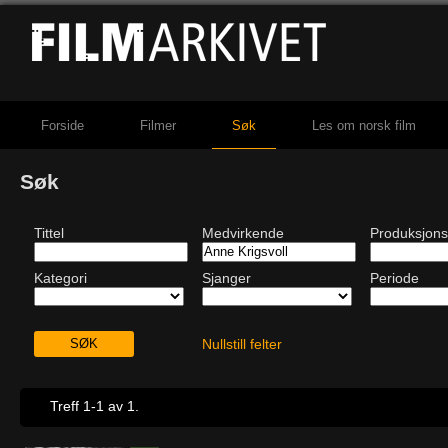
Forside
Filmer
Søk
Les om norsk film
Søk
Tittel
Medvirkende
Produksjons
Kategori
Sjanger
Periode
Nullstill felter
Treff 1-1 av 1.