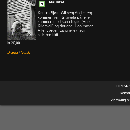
Naustet
Knut'n (Bjørn Willberg Andersen)
kommer hjem til bygda på ferie
sammen med kona Ingrid (Anne
Krigsvoll) og døtrene. Han møter
Atle (Jørgen Langhelle) "som
aldri har blitt...
kr 20,00
Drama
/
Norsk
FILMAR
Konta
Ansvarlig r