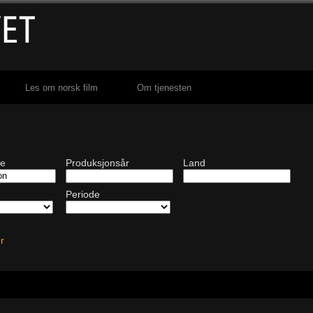
Les om norsk film
Om tjenesten
de
Produksjonsår
Land
Periode
ter