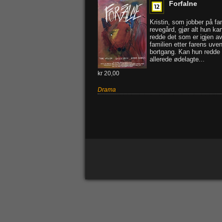
Forfalne
Kristin, som jobber på fa
revegård, gjør alt hun kan
redde det som er igjen a
familien etter farens uve
bortgang. Kan hun redde
allerede ødelagte...
kr 20,00
Drama