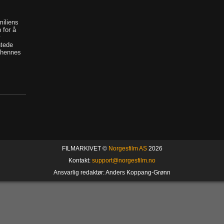
miliens
 for å
v
ntede
 hennes
FILMARKIVET ©
Norgesfilm AS
2026
Kontakt:
support@norgesfilm.no
Ansvarlig redaktør: Anders Koppang-Grønn