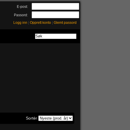
E-post:
Passord:
Logg inn
|
Opprett konto
|
Glemt passord
Sortèr