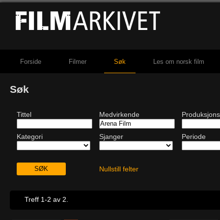
Forside
Filmer
Søk
Les om norsk film
Søk
Tittel
Medvirkende
Produksjons
Kategori
Sjanger
Periode
Nullstill felter
Treff 1-2 av 2.