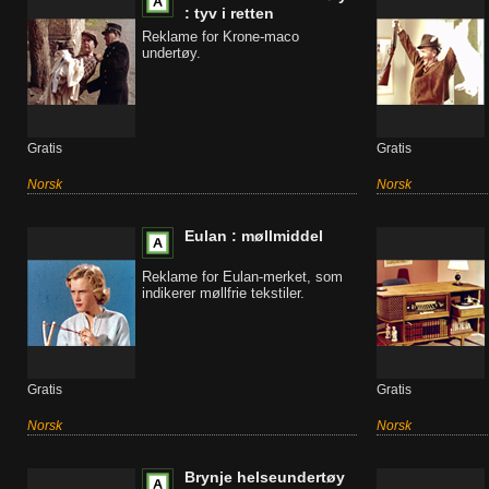
: tyv i retten
Reklame for Krone-maco
undertøy.
Gratis
Gratis
Norsk
Norsk
Eulan : møllmiddel
Reklame for Eulan-merket, som
indikerer møllfrie tekstiler.
Gratis
Gratis
Norsk
Norsk
Brynje helseundertøy