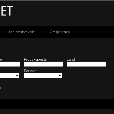
Les om norsk film
Om tjenesten
de
Produksjonsår
Land
Periode
ter