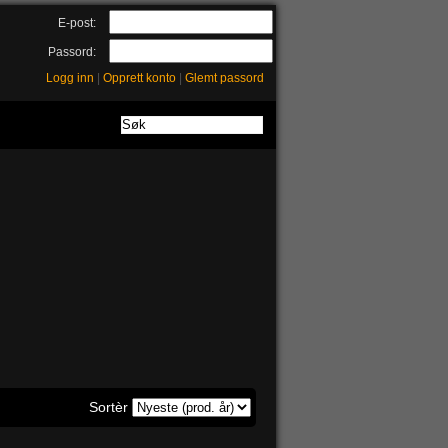
E-post:
Passord:
Logg inn
|
Opprett konto
|
Glemt passord
Sortèr