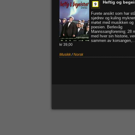
Heftig og begei
Furete ansikt som har st
sjødrev og kuling mykner
møtet med musikken og
poesien. Berlevåg
Mannssangforening; 28 
med hver sin historie, ve
sammen av korsangen,..
kr 39,00
Musikk
/
Norsk