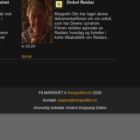
stret
Onkel Reidar
ått mot
Margreth Olin har laget denne
 i
dokumentarfilmen om sin onkel,
som har Downs syndrom.
Filmen skildrer episoder av
menn
Reidars hverdag og forteller i
vet
korte tilbakeblikk om Reidars...
.
kr 20,00
Norsk
FILMARKIVET ©
Norgesfilm AS
2026
Kontakt:
support@norgesfilm.no
Ansvarlig redaktør: Anders Koppang-Grønn