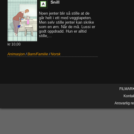
Snill
Noen jenter blir så stille at de
går helt i ett med veggtapeten.
Men selv stille jenter kan skrike
som en ørn. Når de må. Lussi er
godt oppdradd. Hun er alltid
stille,...
kr 10,00
Animasjon
/
Barn/Familie
/
Norsk
FILMAR
Konta
Ansvarlig r