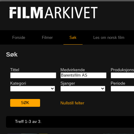
Forside
Filmer
Søk
Les om norsk film
Søk
Tittel
Medvirkende
Produksjons
Kategori
Sjanger
Periode
Nullstill felter
Treff 1-3 av 3.