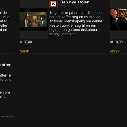
Den nye stolen
il de
To gutter er på en fest. Den ene
tuelle
har anskaffet seg en ny stol og
llet.
snakker lidenskapelig om denne.
eller
Festen utvikler seg til en ren
ed en
orgie, men guttene diskuterer
stoler, uanfektet...
kr 10,00
kr 10,00
Norsk
Norsk
datter
tter" er
te bind
gen om
ller...