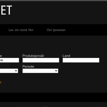
Les om norsk film
Om tjenesten
de
Produksjonsår
Land
Periode
ter