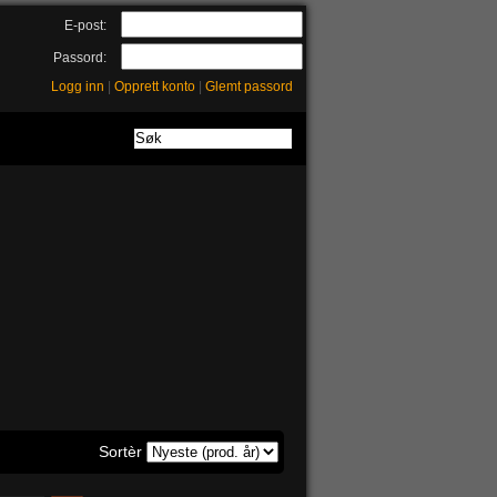
E-post:
Passord:
Logg inn
|
Opprett konto
|
Glemt passord
Sortèr