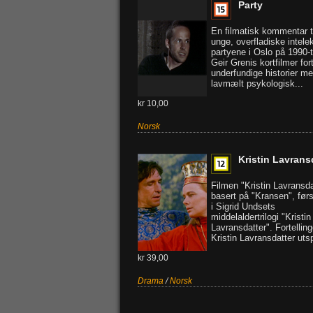
Party
En filmatisk kommentar t
unge, overfladiske intelek
partyene i Oslo på 1990-ta
Geir Grenis kortfilmer fort
underfundige historier m
lavmælt psykologisk...
kr 10,00
Norsk
Kristin Lavrans
Filmen "Kristin Lavransda
basert på "Kransen", førs
i Sigrid Undsets
middelaldertrilogi "Kristin
Lavransdatter". Fortellin
Kristin Lavransdatter utspi
kr 39,00
Drama
/
Norsk