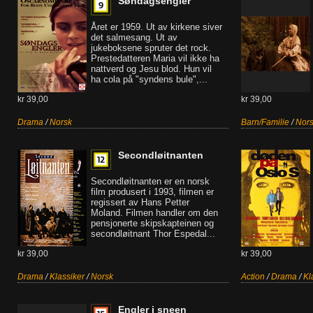
Søndagsengler
Året er 1959. Ut av kirkene siver
det salmesang. Ut av
jukeboksene spruter det rock.
Prestedatteren Maria vil ikke ha
nattverd og Jesu blod. Hun vil
ha cola på "syndens bule",...
kr 39,00
kr 39,00
Drama
/
Norsk
Barn/Familie
/
Nor
Secondløitnanten
Secondløitnanten er en norsk
film produsert i 1993, filmen er
regissert av Hans Petter
Moland. Filmen handler om den
pensjonerte skipskapteinen og
secondløitnant Thor Espedal...
kr 39,00
kr 39,00
Drama
/
Klassiker
/
Norsk
Action
/
Drama
/
Kl
Engler i sneen