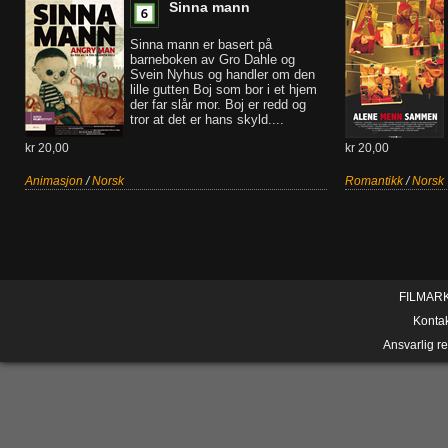
Sinna mann
Sinna mann er basert på
barneboken av Gro Dahle og
Svein Nyhus og handler om den
lille gutten Boj som bor i et hjem
der far slår mor. Boj er redd og
tror at det er hans skyld....
kr 20,00
kr 20,00
Animasjon
/
Norsk
Romantikk
/
Norsk
FILMAR
Konta
Ansvarlig r