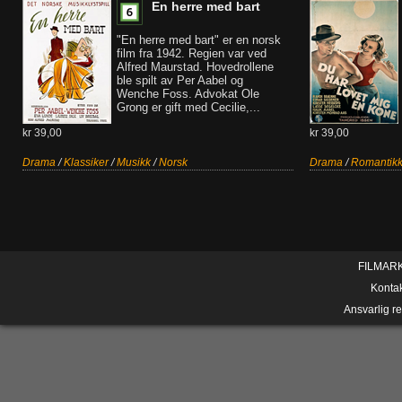
En herre med bart
"En herre med bart" er en norsk
film fra 1942. Regien var ved
Alfred Maurstad. Hovedrollene
ble spilt av Per Aabel og
Wenche Foss. Advokat Ole
Grong er gift med Cecilie,...
kr 39,00
kr 39,00
Drama
/
Klassiker
/
Musikk
/
Norsk
Drama
/
Romantik
FILMAR
Konta
Ansvarlig r