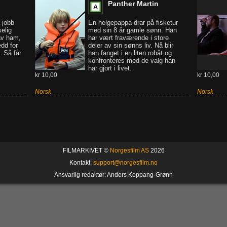
Panther Martin
 jobb
En helgepappa drar på fisketur
elig
med sin 8 år gamle sønn. Han
av ham,
har vært fraværende i store
dd for
deler av sin sønns liv. Nå blir
. Så får
han fanget i en liten robåt og
konfronteres med de valg han
har gjort i livet.
kr 10,00
kr 10,00
Norsk
Norsk
FILMARKIVET ©
Norgesfilm AS
2026
Kontakt:
support@norgesfilm.no
Ansvarlig redaktør: Anders Koppang-Grønn