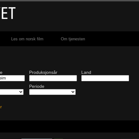
Les om norsk film
Om tjenesten
de
Produksjonsår
Land
Periode
ter