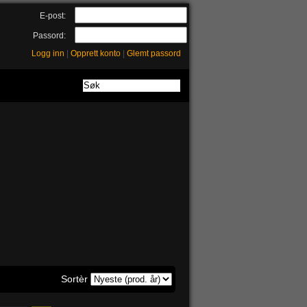
E-post:
Passord:
Logg inn
|
Opprett konto
|
Glemt passord
Sortèr