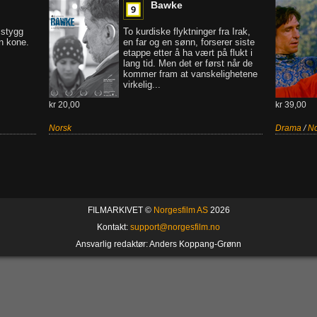
Bawke
 stygg
To kurdiske flyktninger fra Irak,
in kone.
en far og en sønn, forserer siste
etappe etter å ha vært på flukt i
lang tid. Men det er først når de
kommer fram at vanskelighetene
virkelig...
kr 20,00
kr 39,00
Norsk
Drama
/
No
FILMARKIVET ©
Norgesfilm AS
2026
Kontakt:
support@norgesfilm.no
Ansvarlig redaktør: Anders Koppang-Grønn