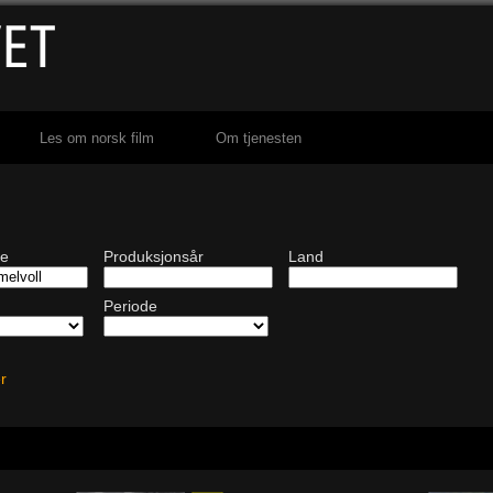
Les om norsk film
Om tjenesten
de
Produksjonsår
Land
Periode
ter