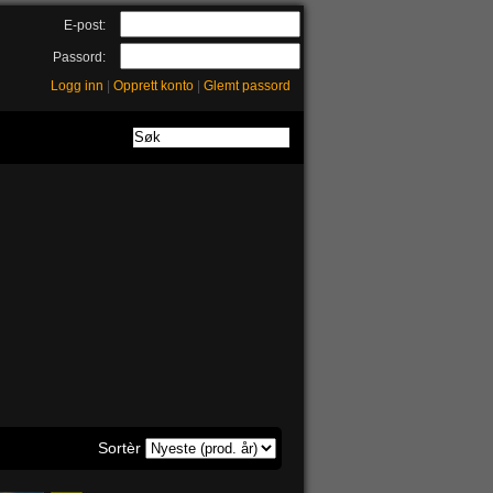
E-post:
Passord:
Logg inn
|
Opprett konto
|
Glemt passord
Sortèr