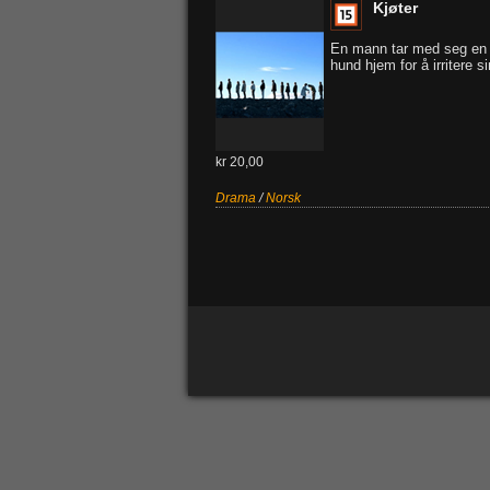
Kjøter
En mann tar med seg en
hund hjem for å irritere s
kr 20,00
Drama
/
Norsk