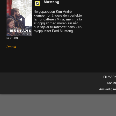
Mustang
Helgepappaen Kim-André
kjemper for å være den perfekte
far for datteren Mina, men må ta
et oppgjør med moren sin når
hun stjeler trumfkortet hans - en
nyoppusset Ford Mustang.
kr 20,00
Drama
FILMAR
Konta
Ansvarlig r