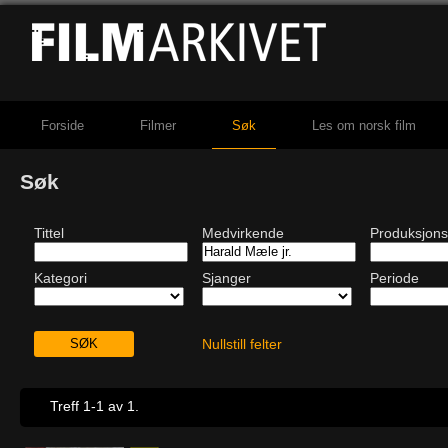
Forside
Filmer
Søk
Les om norsk film
Søk
Tittel
Medvirkende
Produksjons
Kategori
Sjanger
Periode
Nullstill felter
Treff 1-1 av 1.