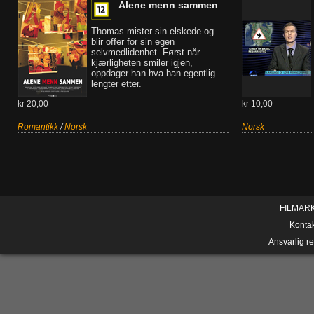
Alene menn sammen
Thomas mister sin elskede og
blir offer for sin egen
selvmedlidenhet. Først når
kjærligheten smiler igjen,
oppdager han hva han egentlig
lengter etter.
kr 20,00
kr 10,00
Romantikk
/
Norsk
Norsk
FILMAR
Konta
Ansvarlig r