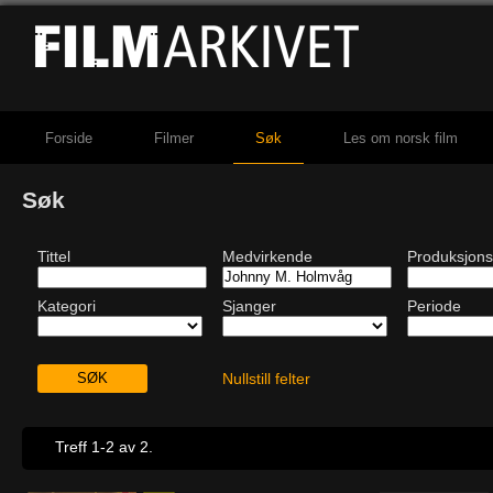
Forside
Filmer
Søk
Les om norsk film
Søk
Tittel
Medvirkende
Produksjons
Kategori
Sjanger
Periode
Nullstill felter
Treff 1-2 av 2.