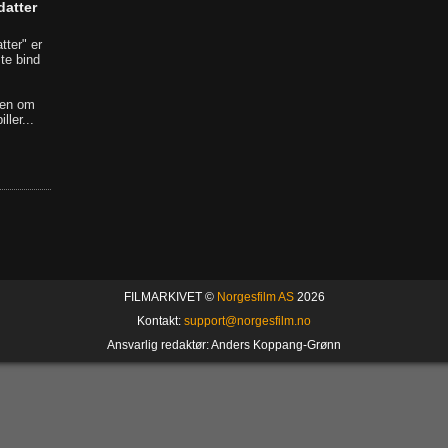
datter
tter" er
te bind
gen om
ller...
FILMARKIVET ©
Norgesfilm AS
2026
Kontakt:
support@norgesfilm.no
Ansvarlig redaktør: Anders Koppang-Grønn