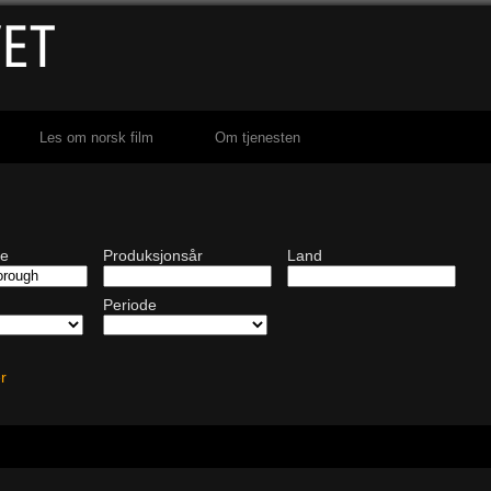
Les om norsk film
Om tjenesten
de
Produksjonsår
Land
Periode
ter