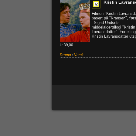
Kristin Lavrans
Filmen "Kristin Lavransda
basert på "Kransen", førs
i Sigrid Undsets
middelaldertrilogi "Kristin
Lavransdatter". Fortellin
Kristin Lavransdatter utspi
kr 39,00
Drama
/
Norsk