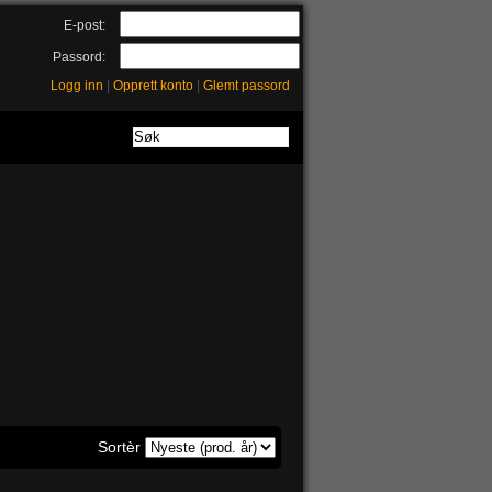
E-post:
Passord:
Logg inn
|
Opprett konto
|
Glemt passord
Sortèr