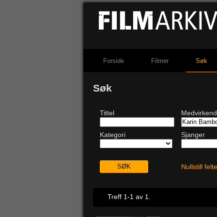
Forside
Filmer
Søk
Søk
Tittel
Medvirken
Kategori
Sjanger
Nullstill fel
Treff 1-1 av 1.