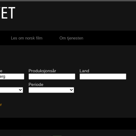
Les om norsk film
Om tjenesten
de
Produksjonsår
Land
Periode
ter