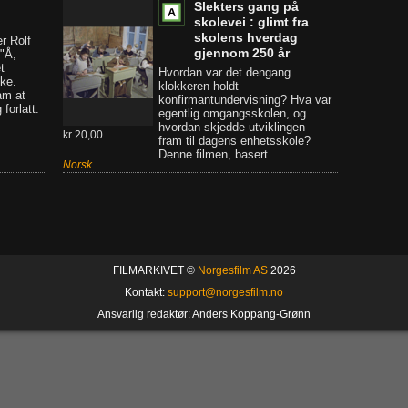
Slekters gang på
skolevei : glimt fra
skolens hverdag
er Rolf
gjennom 250 år
"Å,
t
Hvordan var det dengang
kke.
klokkeren holdt
am at
konfirmantundervisning? Hva var
forlatt.
egentlig omgangsskolen, og
hvordan skjedde utviklingen
kr 20,00
fram til dagens enhetsskole?
Denne filmen, basert...
Norsk
FILMARKIVET ©
Norgesfilm AS
2026
Kontakt:
support@norgesfilm.no
Ansvarlig redaktør: Anders Koppang-Grønn