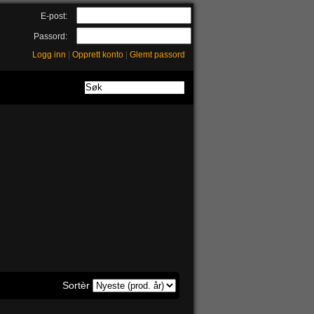
E-post:
Passord:
Logg inn
|
Opprett konto
|
Glemt passord
Sortèr