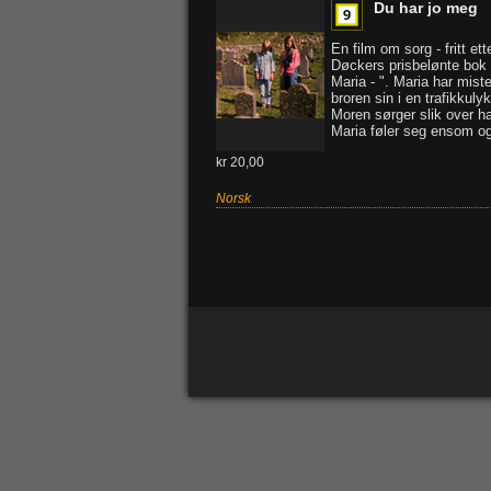
Du har jo meg
En film om sorg - fritt ett
Døckers prisbelønte bok 
Maria - ". Maria har miste
broren sin i en trafikkuly
Moren sørger slik over h
Maria føler seg ensom og 
kr 20,00
Norsk