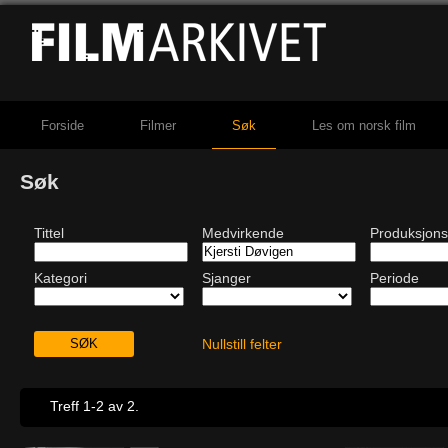
Forside
Filmer
Søk
Les om norsk film
Søk
Tittel
Medvirkende
Produksjons
Kategori
Sjanger
Periode
Nullstill felter
Treff 1-2 av 2.