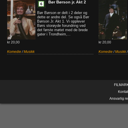
Bør Børson jr. Akt 2
Bør Børson er delt i 2 deler og
dette er andre del. Se også Bør
Børson Jr. Akt 1. Vi opplever
Børs storøyde forundring ved
det første møtet med de brede
gater i Trondheim,...
kr 20,00
kr 20,00
Komedie
/
Musikk
Komedie
/
Musikk
FILMAR
Konta
Ansvarlig r