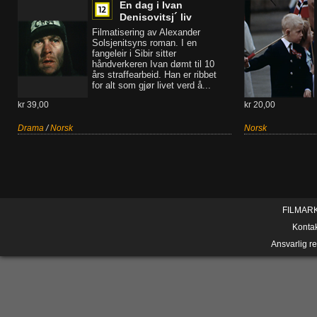
En dag i Ivan
Denisovitsj´ liv
Filmatisering av Alexander
Solsjenitsyns roman. I en
fangeleir i Sibir sitter
håndverkeren Ivan dømt til 10
års straffearbeid. Han er ribbet
for alt som gjør livet verd å...
kr 39,00
kr 20,00
Drama
/
Norsk
Norsk
FILMAR
Konta
Ansvarlig r