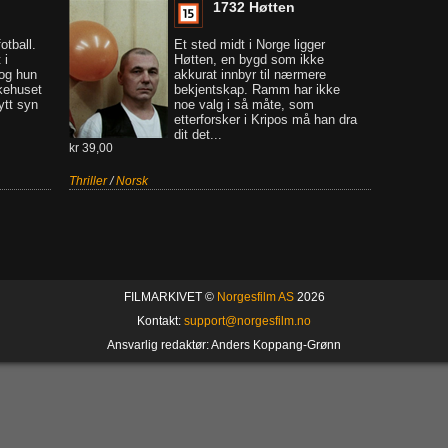
1732 Høtten
otball.
Et sted midt i Norge ligger
 i
Høtten, en bygd som ikke
 og hun
akkurat innbyr til nærmere
ykehuset
bekjentskap. Ramm har ikke
ytt syn
noe valg i så måte, som
etterforsker i Kripos må han dra
dit det...
kr 39,00
Thriller
/
Norsk
FILMARKIVET ©
Norgesfilm AS
2026
Kontakt:
support@norgesfilm.no
Ansvarlig redaktør: Anders Koppang-Grønn