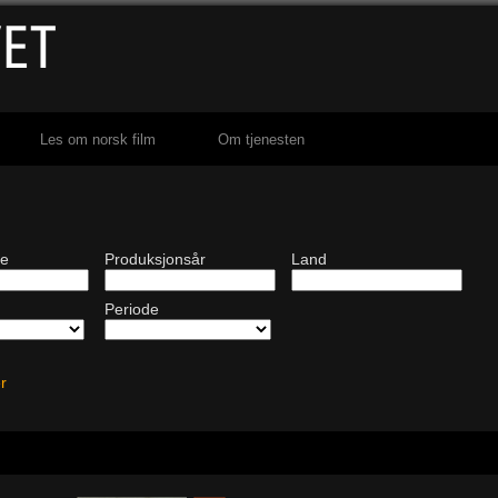
Les om norsk film
Om tjenesten
de
Produksjonsår
Land
Periode
ter