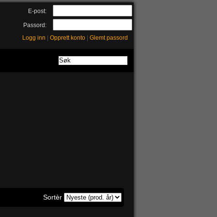
E-post:
Passord:
Logg inn
|
Opprett konto
|
Glemt passord
Sortèr