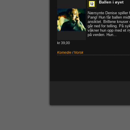
Ballen i øyet
Nærsynte Denise spiller f
Pang! Hun får ballen midt
ansiktet. Brillene knuser
går ned for telling. På s
våkner hun opp med et n
på verden. Hun...
kr 39,00
Komedie
/
Norsk