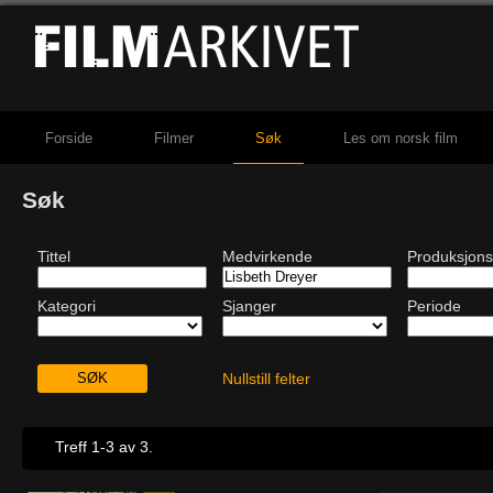
Forside
Filmer
Søk
Les om norsk film
Søk
Tittel
Medvirkende
Produksjons
Kategori
Sjanger
Periode
Nullstill felter
Treff 1-3 av 3.