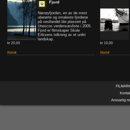
Fjord
Nærøyfjorden, en av de mest
uberørte og smaleste fjordene
på vestlandet ble plassert på
Unescos verdensarvliste i 2005.
Fjord er filmskaper Skule
Eriksens tolkning av et unikt
landskap.
kr 20,00
kr 10,00
Norsk
Norsk
FILMAR
Konta
Ansvarlig r