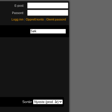
E-post:
Passord:
Logg inn
|
Opprett konto
|
Glemt passord
Sortèr