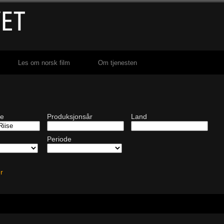
Les om norsk film
Om tjenesten
de
Produksjonsår
Land
Periode
ter