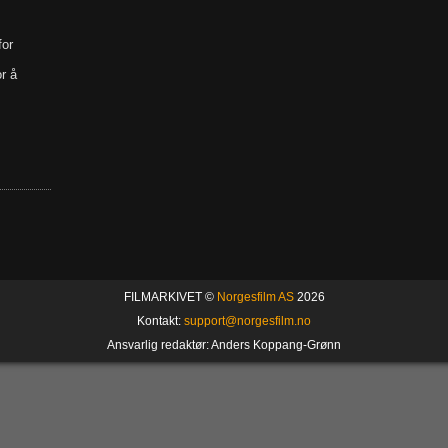
for
r å
FILMARKIVET ©
Norgesfilm AS
2026
Kontakt:
support@norgesfilm.no
Ansvarlig redaktør: Anders Koppang-Grønn