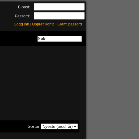
E-post:
Passord:
Logg inn
|
Opprett konto
|
Glemt passord
Sortèr