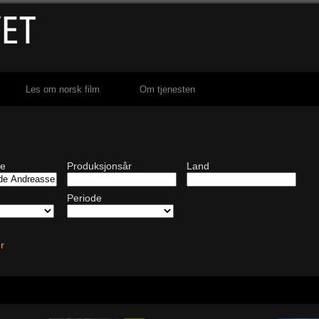
Les om norsk film
Om tjenesten
de
Produksjonsår
Land
Periode
ter