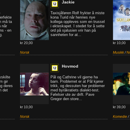
Jackie
é
Taxisjåføren Rolf frykter å miste
erfekte
kona Turid når hennes nye
en må ta
kollega oppleves som en trussel
 når
i ekteskapet. I stedet for å sette
ns - en
ord på sjalusien vrir han på
g.
sannheten for at...
kr 20,00
kr 10,00
Norsk
Musikk
/
N
Hovmod
skilte
Pål og Cathrine vil gjerne ha
m gir
barn. Problemet er at Pål kjører
og deres
trikk, og dessuten har problemer
m det
med byråkratiets dialekt-test.
Følelser ute av drift. Pave
Gregor den store...
kr 10,00
kr 39,00
Norsk
Komedie
/