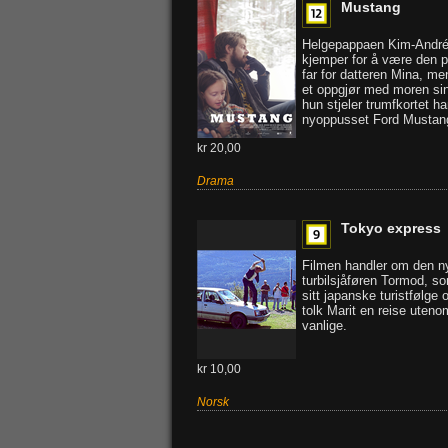
Mustang
Helgepappaen Kim-Andr
kjemper for å være den p
far for datteren Mina, m
et oppgjør med moren sin
hun stjeler trumfkortet ha
nyoppusset Ford Mustan
kr 20,00
Drama
Tokyo express
Filmen handler om den ny
turbilsjåføren Tormod, so
sitt japanske turistfølge 
tolk Marit en reise uteno
vanlige.
kr 10,00
Norsk