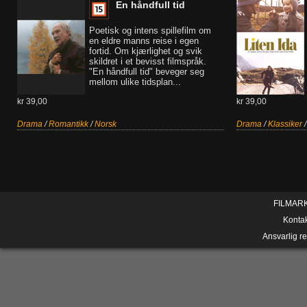
En håndfull tid
Poetisk og intens spillefilm om
en eldre manns reise i egen
fortid. Om kjærlighet og svik
skildret i et bevisst filmspråk.
"En håndfull tid" beveger seg
mellom ulike tidsplan...
kr 39,00
kr 39,00
Drama
/
Romantikk
/
Norsk
Drama
/
Klassiker
FILMAR
Konta
Ansvarlig r